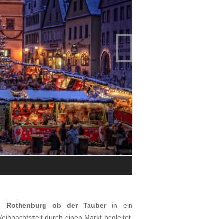

Blick auf den Rothenburger Reiterl
© Rothenburg Tourismus Service, W
he
Rothenburg ob der Tauber
in ein
ihnachtszeit durch einen Markt begleitet.