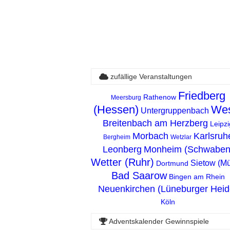
zufällige Veranstaltungen
Friedberg
Rathenow
Meersburg
(Hessen)
Wes
Untergruppenbach
Breitenbach am Herzberg
Leipzi
Morbach
Karlsruh
Bergheim
Wetzlar
Leonberg
Monheim (Schwaben
Wetter (Ruhr)
Sietow (Mü
Dortmund
Bad Saarow
Bingen am Rhein
Neuenkirchen (Lüneburger Heid
Köln
Adventskalender Gewinnspiele