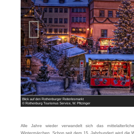

Blick auf den Rothenburger Reiterlesmarkt
© Rothenburg Tourismus Service, W. Pfitzinger
Alle Jahre wieder verwandelt sich das mittelalterlic
Wintermärchen. Schon seit dem 15. Jahrhundert wird die We