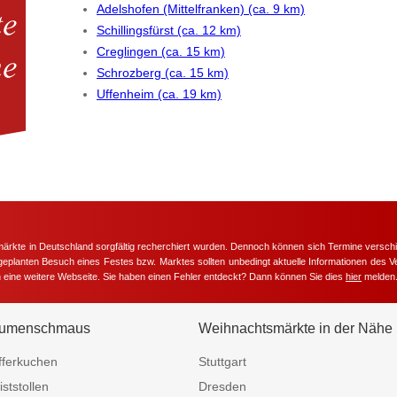
Adelshofen (Mittelfranken) (ca. 9 km)
Schillingsfürst (ca. 12 km)
Creglingen (ca. 15 km)
Schrozberg (ca. 15 km)
Uffenheim (ca. 19 km)
märkte in Deutschland sorgfältig recherchiert wurden. Dennoch können sich Termine versc
m geplanten Besuch eines Festes bzw. Marktes sollten unbedingt aktuelle Informationen des Ve
h eine weitere Webseite. Sie haben einen Fehler entdeckt? Dann können Sie dies
hier
melden
umenschmaus
Weihnachtsmärkte in der Nähe
fferkuchen
Stuttgart
iststollen
Dresden