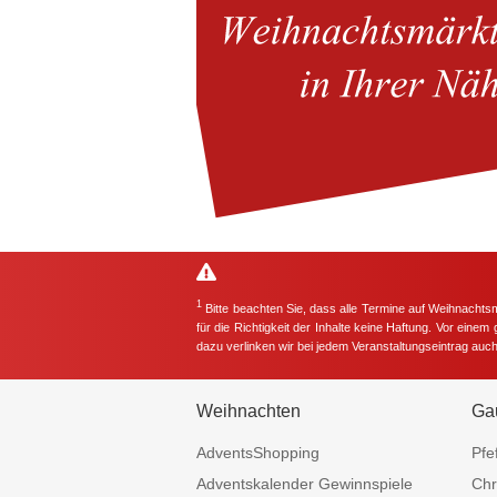
1
Bitte beachten Sie, dass alle Termine auf Weihnachts
für die Richtigkeit der Inhalte keine Haftung. Vor eine
dazu verlinken wir bei jedem Veranstaltungseintrag auc
Weihnachten
Ga
AdventsShopping
Pfe
Adventskalender Gewinnspiele
Chr