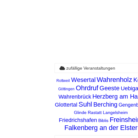
zufällige Veranstaltungen
Wahrenholz
Wesertal
K
Rottweil
Ohrdruf
Geeste
Uebiga
Göttingen
Herzberg am Ha
Wahrenbrück
Suhl
Berching
Glottertal
Gengen
Glinde
Rastatt
Langelsheim
Freinshe
Friedrichshafen
Biblis
Falkenberg an der Elster