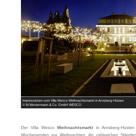

Impressionen vom Villa Wesco Weihnachtsmarkt in Arnsberg-Hüsten
© M.Westermann & Co. GmbH WESCO
Der Villa Wesco
Weihnachtsmarkt
in Arnsberg-Hüsten 
Wochenenden vor Weihnachten. An zahlreichen Ständen r