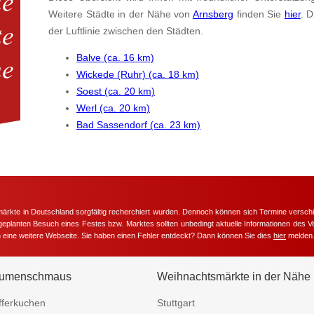
Weitere Städte in der Nähe von
Arnsberg
finden Sie
hier
. 
der Luftlinie zwischen den Städten.
Balve (ca. 16 km)
Wickede (Ruhr) (ca. 18 km)
Soest (ca. 20 km)
Werl (ca. 20 km)
Bad Sassendorf (ca. 23 km)
märkte in Deutschland sorgfältig recherchiert wurden. Dennoch können sich Termine versc
m geplanten Besuch eines Festes bzw. Marktes sollten unbedingt aktuelle Informationen des Ve
h eine weitere Webseite. Sie haben einen Fehler entdeckt? Dann können Sie dies
hier
melden
umenschmaus
Weihnachtsmärkte in der Nähe
fferkuchen
Stuttgart