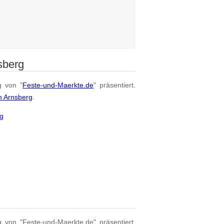
sberg
g von "
Feste-und-Maerkte.de
" präsentiert.
n Arnsberg
.
rg
g von "Feste-und-Maerkte.de" präsentiert.