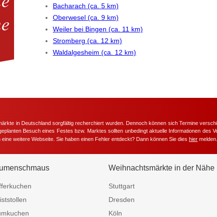
Bacharach (ca. 5 km)
Oberwesel (ca. 9 km)
Weiler bei Bingen (ca. 11 km)
Stromberg (ca. 12 km)
Waldalgesheim (ca. 12 km)
märkte in Deutschland sorgfältig recherchiert wurden. Dennoch können sich Termine versc
m geplanten Besuch eines Festes bzw. Marktes sollten unbedingt aktuelle Informationen des Ve
h eine weitere Webseite. Sie haben einen Fehler entdeckt? Dann können Sie dies
hier
melden
umenschmaus
Weihnachtsmärkte in der Nähe
fferkuchen
Stuttgart
iststollen
Dresden
umkuchen
Köln