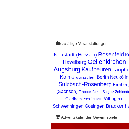
zufällige Veranstaltungen
Rosenfeld
Neustadt (Hessen)
K
Geilenkirchen
Havelberg
Augsburg
Kaufbeuren
Lauph
Köln
Berlin Neukölln
Großräschen
Sulzbach-Rosenberg
Freiber
(Sachsen)
Einbeck
Berlin Steglitz-Zehlendo
Villingen-
Gladbeck
Schlüchtern
Brackenh
Schwenningen
Göttingen
Adventskalender Gewinnspiele