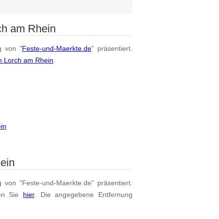
ch am Rhein
g von "
Feste-und-Maerkte.de
" präsentiert.
n Lorch am Rhein
.
in
ein
g von "Feste-und-Maerkte.de" präsentiert.
en Sie
hier
. Die angegebene Entfernung