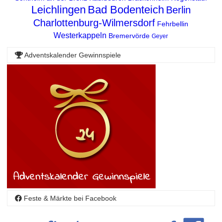
Leichlingen
Bad Bodenteich
Berlin
Charlottenburg-Wilmersdorf
Fehrbellin
Westerkappeln
Bremervörde
Geyer
Adventskalender Gewinnspiele
Feste & Märkte bei Facebook