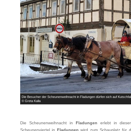

Die Besucher der Scheunenweihnacht in Fladungen dürfen sich auf Kutschfah
© Greta Kalla
Die Scheunenweihnacht in
Fladungen
erlebt in diese
Scheunenviertel in
Fladungen
wird zum Schauplatz für d