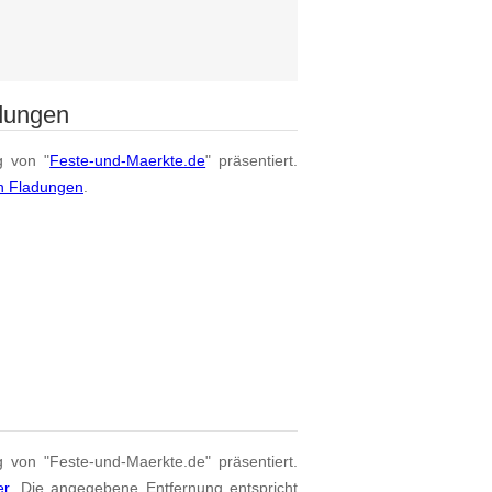
dungen
g von "
Feste-und-Maerkte.de
" präsentiert.
on Fladungen
.
g von "Feste-und-Maerkte.de" präsentiert.
er
. Die angegebene Entfernung entspricht