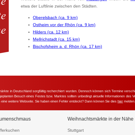
etwa der Luftlinie zwischen den Städten.
Oberelsbach (ca. 9 km)
Ostheim vor der Rhön (ca. 9 km)
Hilders (ca. 12 km)
Mellrichstadt (ca. 15 km)
Bischofsheim a. d. Rhön (ca. 17 km)
märkte in Deutschland sorgfältig recherchiert wurden. Dennoch können sich Termine versc
m geplanten Besuch eines Festes bzw. Marktes sollten unbedingt aktuelle Informationen des Ve
h eine weitere Webseite. Sie haben einen Fehler entdeckt? Dann können Sie dies
hier
melden
umenschmaus
Weihnachtsmärkte in der Nähe
fferkuchen
Stuttgart