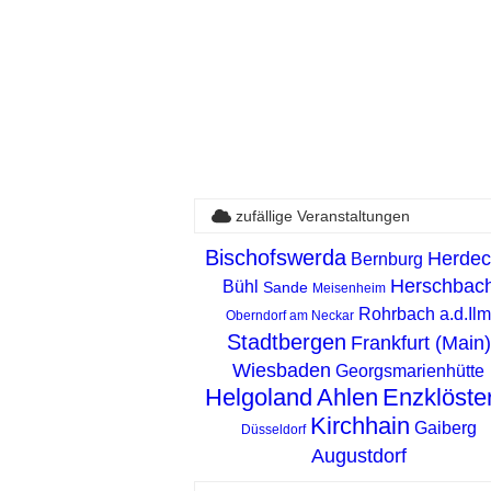
zufällige Veranstaltungen
Bischofswerda
Herdec
Bernburg
Herschbac
Bühl
Sande
Meisenheim
Rohrbach a.d.Ilm
Oberndorf am Neckar
Stadtbergen
Frankfurt (Main)
Wiesbaden
Georgsmarienhütte
Helgoland
Ahlen
Enzklöster
Kirchhain
Gaiberg
Düsseldorf
Augustdorf