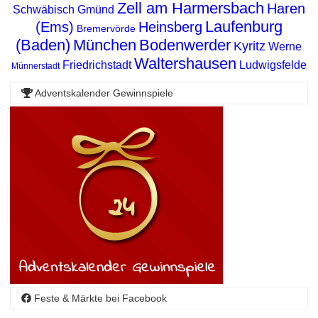
Zell am Harmersbach
Haren
Schwäbisch Gmünd
Laufenburg
(Ems)
Heinsberg
Bremervörde
(Baden)
München
Bodenwerder
Kyritz
Werne
Waltershausen
Friedrichstadt
Ludwigsfelde
Münnerstadt
Adventskalender Gewinnspiele
Feste & Märkte bei Facebook