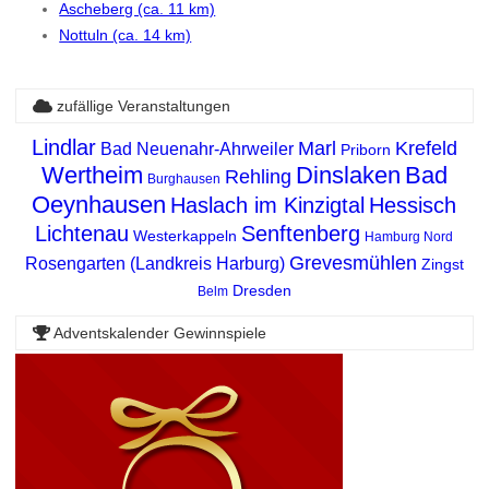
Ascheberg (ca. 11 km)
Nottuln (ca. 14 km)
zufällige Veranstaltungen
Lindlar
Marl
Krefeld
Bad Neuenahr-Ahrweiler
Priborn
Wertheim
Dinslaken
Bad
Rehling
Burghausen
Oeynhausen
Haslach im Kinzigtal
Hessisch
Lichtenau
Senftenberg
Westerkappeln
Hamburg Nord
Grevesmühlen
Rosengarten (Landkreis Harburg)
Zingst
Dresden
Belm
Adventskalender Gewinnspiele