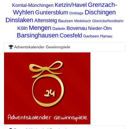
Grenzach-
Ketzin/Havel
Korntal-Münchingen
Wyhlen
Dischingen
Guntersblum
Dinklage
Dinslaken
Altensteig
Bautzen
Medebach
Glienicke/Nordbahn
Mengen
Köln
Bovenau
Nieder-Olm
Datteln
Barsinghausen
Coesfeld
Garbsen
Hanau
Adventskalender Gewinnspiele