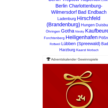
Berlin Charlottenburg-
Wilmersdorf
Bad Endbach
Hirschfeld
Ladenburg
(Brandenburg)
Hungen
Duisbu
Kaufbeur
Gotha
Öhringen
Niesky
Heiligenhafen
Pößn
Forchtenberg
Lübben (Spreewald)
Ba
Rottweil
Harzburg
Kaarst
Morbach
Adventskalender Gewinnspiele