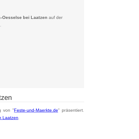
n-Oesselse bei Laatzen
auf der
.
tzen
g von "
Feste-und-Maerkte.de
" präsentiert.
n Laatzen
.