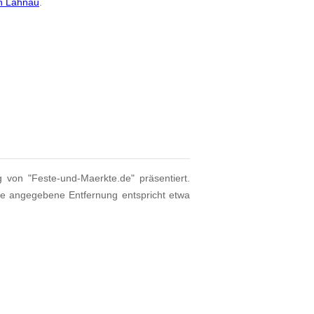
on Lahnau
.
g von "Feste-und-Maerkte.de" präsentiert.
ie angegebene Entfernung entspricht etwa