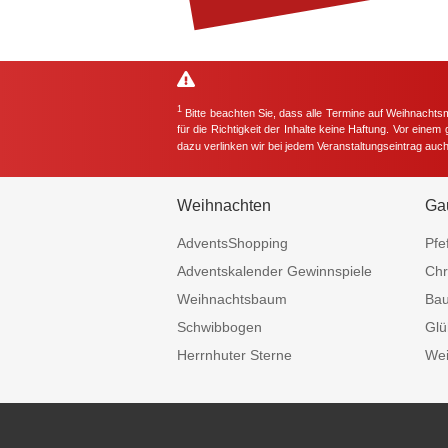
1
Bitte beachten Sie, dass alle Termine auf Weihnachts
für die Richtigkeit der Inhalte keine Haftung. Vor eine
dazu verlinken wir bei jedem Veranstaltungseintrag auc
Weihnachten
Ga
AdventsShopping
Pfe
Adventskalender Gewinnspiele
Chr
Weihnachtsbaum
Ba
Schwibbogen
Glü
Herrnhuter Sterne
Wei