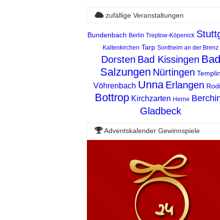
zufällige Veranstaltungen
Stutt
Bundenbach
Berlin Treptow-Köpenick
Tarp
Kaltenkirchen
Sontheim an der Brenz
Ba
Dorsten
Bad Kissingen
Salzungen
Nürtingen
Templi
Unna
Erlangen
Vöhrenbach
Rod
Bottrop
Berchi
Kirchzarten
Herne
Gladbeck
Adventskalender Gewinnspiele