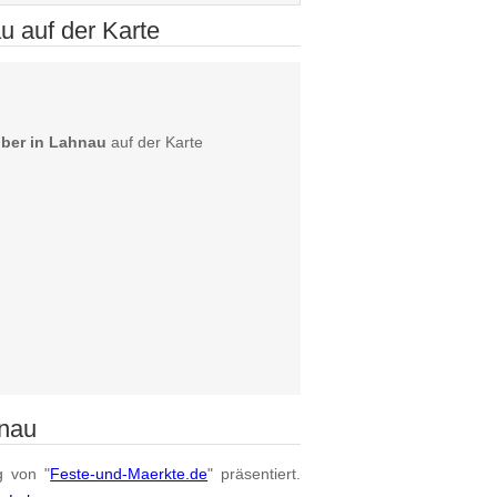
 auf der Karte
ber in Lahnau
auf der Karte
hnau
g von "
Feste-und-Maerkte.de
" präsentiert.