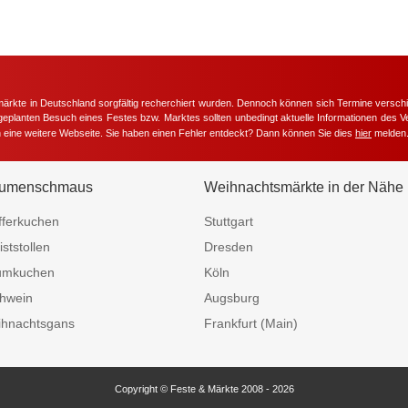
märkte in Deutschland sorgfältig recherchiert wurden. Dennoch können sich Termine versc
m geplanten Besuch eines Festes bzw. Marktes sollten unbedingt aktuelle Informationen des Ve
h eine weitere Webseite. Sie haben einen Fehler entdeckt? Dann können Sie dies
hier
melden
umenschmaus
Weihnachtsmärkte in der Nähe
fferkuchen
Stuttgart
iststollen
Dresden
umkuchen
Köln
hwein
Augsburg
hnachtsgans
Frankfurt (Main)
Copyright © Feste & Märkte 2008 - 2026