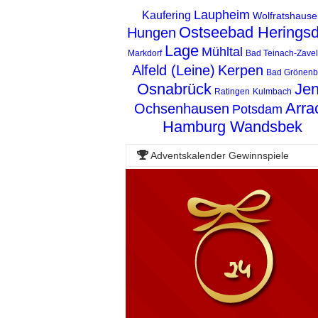
Laupheim
Kaufering
Wolfratshause
Ostseebad Heringsd
Hungen
Lage
Mühltal
Markdorf
Bad Teinach-Zavel
Alfeld (Leine)
Kerpen
Bad Grönen
Osnabrück
Je
Ratingen
Kulmbach
Arra
Ochsenhausen
Potsdam
Hamburg Wandsbek
Adventskalender Gewinnspiele