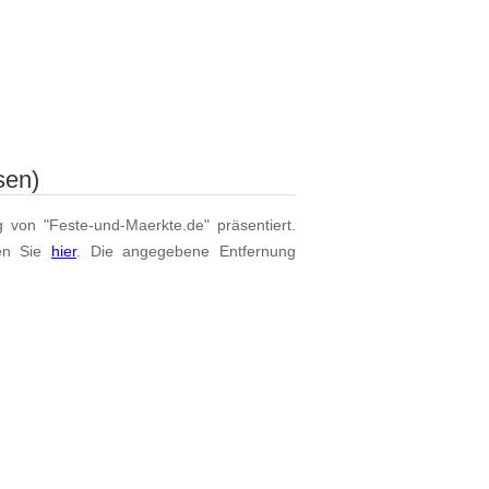
sen)
g von "Feste-und-Maerkte.de" präsentiert.
den Sie
hier
. Die angegebene Entfernung