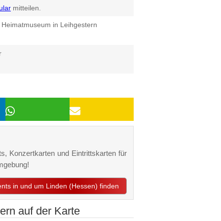
ular
mitteilen.
 Heimatmuseum in Leihgestern
r
s, Konzertkarten und Eintrittskarten für
Umgebung!
vents in und um Linden (Hessen) finden
ern auf der Karte