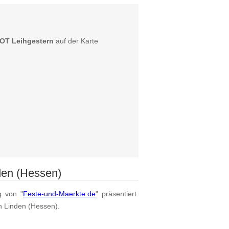
 OT Leihgestern
auf der Karte
den (Hessen)
g von "
Feste-und-Maerkte.de
" präsentiert.
on Linden (Hessen).