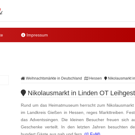
te
Impressum
Weihnachtsmärkte in Deutschland
Hessen
Nikolausmarkt i
Nikolausmarkt in Linden OT Leihgest
Rund um das Heimatmuseum herrscht zum Nikolausmarkt in
im Landkreis Gießen in Hessen, reges Markttreiben. Fes
das Adventssingen. Die kleinen Besucher freuen sich a
Geschenke verteilt. In den letzten Jahren besuchten d
hundert Gäste aus nah und fern.
(© FuM)