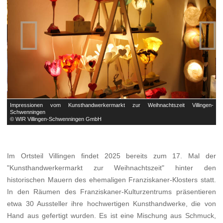


n-
Impressionen vom Kunsthandwerkermarkt zur Weihnachtszeit Villingen-
I
Schwenningen
S
© WIR Villingen-Schwenningen GmbH
©
Im Ortsteil Villingen findet 2025 bereits zum 17. Mal der
"Kunsthandwerkermarkt zur Weihnachtszeit" hinter den
historischen Mauern des ehemaligen Franziskaner-Klosters statt.
In den Räumen des Franziskaner-Kulturzentrums präsentieren
etwa 30 Aussteller ihre hochwertigen Kunsthandwerke, die von
Hand aus gefertigt wurden. Es ist eine Mischung aus Schmuck,