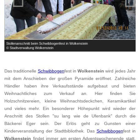
Stollenanschnitt beim Schwibbogenfest in Wolkenstein
S
© Stadtverwaltung Wolkenstein
©
Das traditionelle
Schwibbogen
fest in
Wolkenstein
wird jedes Jahr
mit dem Anschieben der großen Pyramide eröffnet. Zahlreiche
Händler haben ihre Verkaufsstände aufgebaut und bieten
Weihnachtliches zum Verkauf an. Hier finden Sie
Holzschnitzereien, kleine Weihnachtsdeckchen, Keramikartikel
und vieles mehr. Ein besonderer Höhepunkt wird wieder der
Anschnitt des Stollen "su lang wie de Ufenbank" durch die
Bäckerei Eger sein. Der Erlös geht zu Gunsten einer
Kinderveranstaltung der Stadtbibliothek. Das
Schwibbogen
fest in
Wolkenstein
findet immer am ersten Adventswochenende statt.