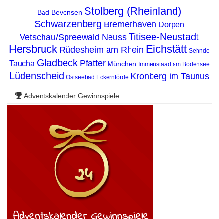
Stolberg (Rheinland)
Bad Bevensen
Schwarzenberg
Bremerhaven
Dörpen
Titisee-Neustadt
Vetschau/Spreewald
Neuss
Hersbruck
Eichstätt
Rüdesheim am Rhein
Sehnde
Gladbeck
Pfatter
Taucha
München
Immenstaad am Bodensee
Lüdenscheid
Kronberg im Taunus
Ostseebad Eckernförde
Adventskalender Gewinnspiele