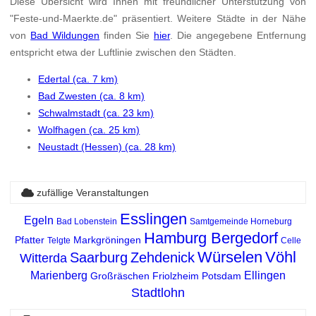
Diese Übersicht wird Ihnen mit freundlicher Unterstützung von
"Feste-und-Maerkte.de" präsentiert. Weitere Städte in der Nähe
von
Bad Wildungen
finden Sie
hier
. Die angegebene Entfernung
entspricht etwa der Luftlinie zwischen den Städten.
Edertal (ca. 7 km)
Bad Zwesten (ca. 8 km)
Schwalmstadt (ca. 23 km)
Wolfhagen (ca. 25 km)
Neustadt (Hessen) (ca. 28 km)
zufällige Veranstaltungen
Esslingen
Egeln
Bad Lobenstein
Samtgemeinde Horneburg
Hamburg Bergedorf
Pfatter
Markgröningen
Telgte
Celle
Würselen
Vöhl
Saarburg
Zehdenick
Witterda
Marienberg
Ellingen
Großräschen
Friolzheim
Potsdam
Stadtlohn