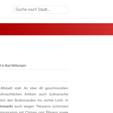
 in Bad Wildungen
 Altstadt statt. An über 40 geschmückten
nachtlichen Artikeln auch kulinarische
etzt den Budenzauber ins rechte Licht. In
tsmarkt
auch wegen "Hessens schönstes
nprogramm mit Chören und Bläsern sowie