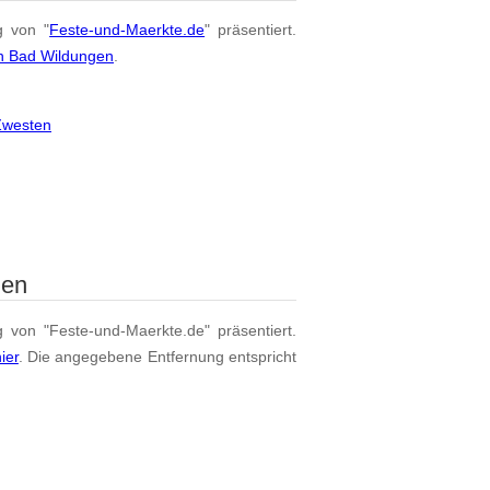
g von "
Feste-und-Maerkte.de
" präsentiert.
on Bad Wildungen
.
Zwesten
gen
g von "Feste-und-Maerkte.de" präsentiert.
ier
. Die angegebene Entfernung entspricht