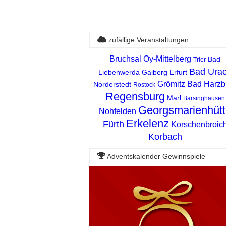
zufällige Veranstaltungen
Bruchsal
Oy-Mittelberg
Bad
Trier
Bad Ura
Liebenwerda
Gaiberg
Erfurt
Grömitz
Bad Harzb
Norderstedt
Rostock
Regensburg
Marl
Barsinghausen
Georgsmarienhütt
Nohfelden
Erkelenz
Fürth
Korschenbroic
Korbach
Adventskalender Gewinnspiele