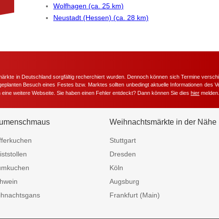
Wolfhagen (ca. 25 km)
Neustadt (Hessen) (ca. 28 km)
märkte in Deutschland sorgfältig recherchiert wurden. Dennoch können sich Termine versc
m geplanten Besuch eines Festes bzw. Marktes sollten unbedingt aktuelle Informationen des Ve
h eine weitere Webseite. Sie haben einen Fehler entdeckt? Dann können Sie dies
hier
melden
umenschmaus
Weihnachtsmärkte in der Nähe
fferkuchen
Stuttgart
iststollen
Dresden
umkuchen
Köln
hwein
Augsburg
hnachtsgans
Frankfurt (Main)