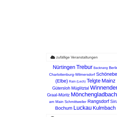
zufällige Veranstaltungen
Trebur
Nürtingen
Berli
Backnang
Schönebe
Charlottenburg-Wilmersdorf
Telgte
Mainz
(Elbe)
Rain (Lech)
Winnende
Gütersloh
Müglitztal
Mönchengladbach
Graal-Müritz
Rangsdorf
Sin
am Main
Schmittweiler
Luckau
Kulmbach
Bochum