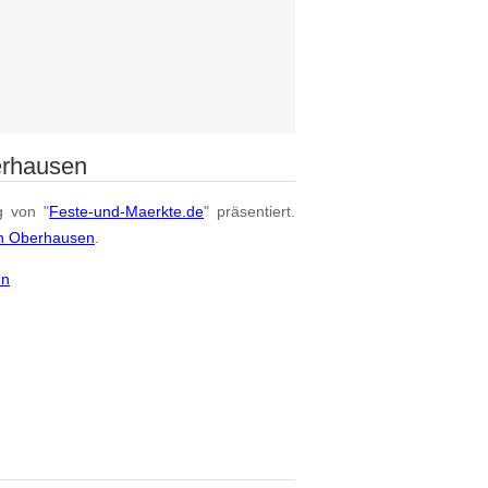
erhausen
g von "
Feste-und-Maerkte.de
" präsentiert.
on Oberhausen
.
en