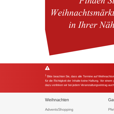
1
Bitte beachten Sie, dass alle Termine auf Weihnachts
für die Richtigkeit der Inhalte keine Haftung. Vor eine
dazu verlinken wir bei jedem Veranstaltungseintrag auc
Weihnachten
Ga
AdventsShopping
Pfe