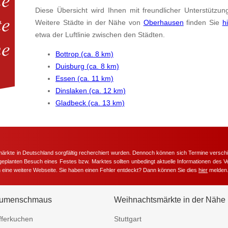
Diese Übersicht wird Ihnen mit freundlicher Unterstützun
Weitere Städte in der Nähe von
Oberhausen
finden Sie
h
etwa der Luftlinie zwischen den Städten.
Bottrop (ca. 8 km)
Duisburg (ca. 8 km)
Essen (ca. 11 km)
Dinslaken (ca. 12 km)
Gladbeck (ca. 13 km)
märkte in Deutschland sorgfältig recherchiert wurden. Dennoch können sich Termine versc
m geplanten Besuch eines Festes bzw. Marktes sollten unbedingt aktuelle Informationen des Ve
h eine weitere Webseite. Sie haben einen Fehler entdeckt? Dann können Sie dies
hier
melden
umenschmaus
Weihnachtsmärkte in der Nähe
fferkuchen
Stuttgart