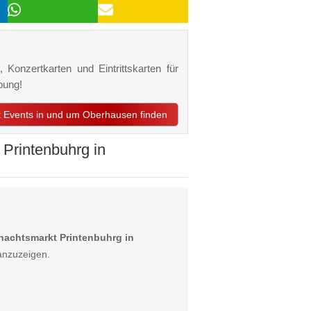
 Konzertkarten und Eintrittskarten für
bung!
zt Events in und um Oberhausen finden
 Printenbuhrg in
nachtsmarkt Printenbuhrg in
anzuzeigen.