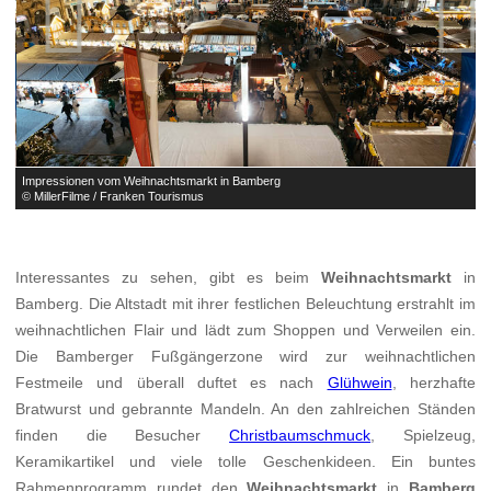


Impressionen vom Weihnachtsmarkt in Bamberg
I
© MillerFilme / Franken Tourismus
©
Interessantes zu sehen, gibt es beim
Weihnachtsmarkt
in
Bamberg. Die Altstadt mit ihrer festlichen Beleuchtung erstrahlt im
weihnachtlichen Flair und lädt zum Shoppen und Verweilen ein.
Die Bamberger Fußgängerzone wird zur weihnachtlichen
Festmeile und überall duftet es nach
Glühwein
, herzhafte
Bratwurst und gebrannte Mandeln. An den zahlreichen Ständen
finden die Besucher
Christbaumschmuck
, Spielzeug,
Keramikartikel und viele tolle Geschenkideen. Ein buntes
Rahmenprogramm rundet den
Weihnachtsmarkt
in
Bamberg