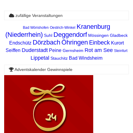
zufällige Veranstaltungen
Kranenburg
Bad Wörishofen
Oestrich-Winkel
(Niederrhein)
Deggendorf
Suhl
Mössingen
Gladbeck
Dörzbach
Öhringen
Einbeck
Endschütz
Kurort
Duderstadt
Rot am See
Seiffen
Peine
Gernsheim
Steinfurt
Lippetal
Bad Windsheim
Stauchitz
Adventskalender Gewinnspiele