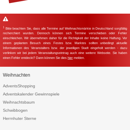
1
Bitte beachten Sie, dass alle Termine auf Weihnachtsmärkte in Deutschland sorgfältig
recherchiert wurden. Dennoch können sich Termine verschieben oder Fehler
einschleichen. Wir übernehmen daher für die Richtigkeit der Inhalte keine Haftung. Vor
einem geplanten Besuch eines Festes bzw. Marktes sollten unbedingt aktuelle
Informationen des Veranstalters bzw. der jeweiligen Stadt eingeholt werden - dazu
verlinken wir bei jedem Veranstaltungseintrag auch eine weitere Webseite. Sie haben
einen Fehler entdeckt? Dann können Sie dies
hier
melden.
Weihnachten
AdventsShopping
Adventskalender Gewinnspiele
Weihnachtsbaum
Schwibbogen
Herrnhuter Sterne