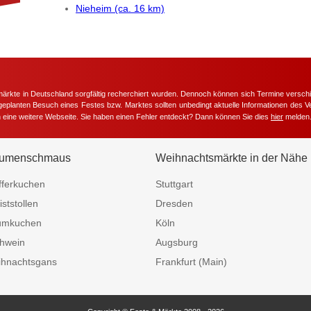
Nieheim (ca. 16 km)
märkte in Deutschland sorgfältig recherchiert wurden. Dennoch können sich Termine versc
m geplanten Besuch eines Festes bzw. Marktes sollten unbedingt aktuelle Informationen des Ve
h eine weitere Webseite. Sie haben einen Fehler entdeckt? Dann können Sie dies
hier
melden
umenschmaus
Weihnachtsmärkte in der Nähe
fferkuchen
Stuttgart
iststollen
Dresden
umkuchen
Köln
hwein
Augsburg
hnachtsgans
Frankfurt (Main)