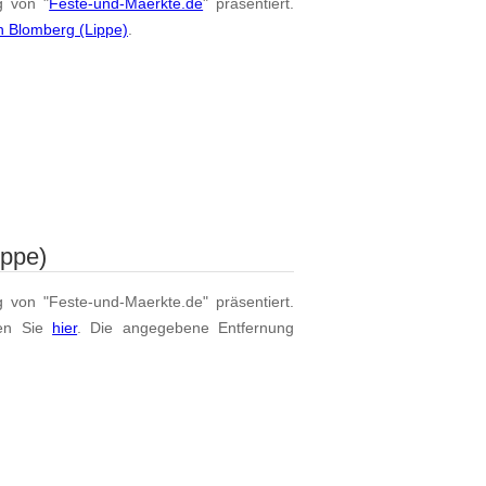
g von "
Feste-und-Maerkte.de
" präsentiert.
n Blomberg (Lippe)
.
ippe)
g von "Feste-und-Maerkte.de" präsentiert.
en Sie
hier
. Die angegebene Entfernung