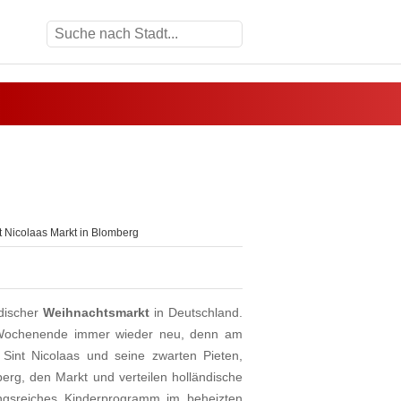
t Nicolaas Markt in Blomberg
ndischer
Weihnachtsmarkt
in Deutschland.
s Wochenende immer wieder neu, denn am
int Nicolaas und seine zwarten Pieten,
rg, den Markt und verteilen holländische
ungsreiches Kinderprogramm im beheizten