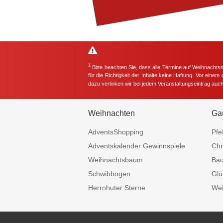
1
Bitte beachten Sie, dass alle Termine auf Weihnachts
für die Richtigkeit der Inhalte keine Haftung. Vor eine
dazu verlinken wir bei jedem Veranstaltungseintrag auc
Weihnachten
Ga
AdventsShopping
Pfe
Adventskalender Gewinnspiele
Chr
Weihnachtsbaum
Ba
Schwibbogen
Glü
Herrnhuter Sterne
Wei