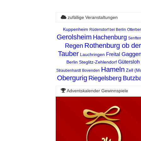
zufällige Veranstaltungen
Kuppenheim
Rüdersdorf bei Berlin
Otterbe
Gerolsheim
Hachenburg
Senfte
Rothenburg ob der
Regen
Tauber
Gagge
Freital
Lauchringen
Gütersloh
Berlin Steglitz-Zehlendorf
Hameln
Zell (M
Straubenhardt
Bovenden
Obergurig
Riegelsberg
Butzb
Adventskalender Gewinnspiele