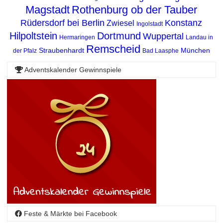
Magstadt
Rothenburg ob der Tauber
Rüdersdorf bei Berlin
Konstanz
Zwiesel
Ingolstadt
Hilpoltstein
Dortmund
Wuppertal
Hermaringen
Landau in
Remscheid
Straubenhardt
München
der Pfalz
Bad Laasphe
Adventskalender Gewinnspiele
Feste & Märkte bei Facebook