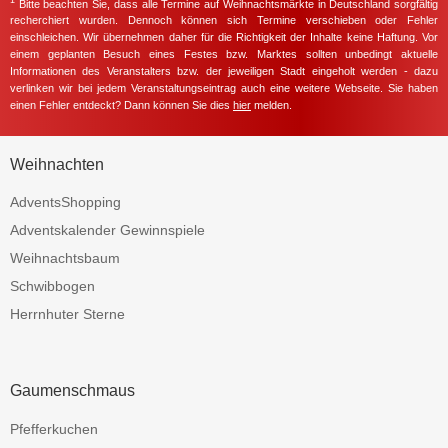
Bitte beachten Sie, dass alle Termine auf Weihnachtsmärkte in Deutschland sorgfältig
recherchiert wurden. Dennoch können sich Termine verschieben oder Fehler
einschleichen. Wir übernehmen daher für die Richtigkeit der Inhalte keine Haftung. Vor
einem geplanten Besuch eines Festes bzw. Marktes sollten unbedingt aktuelle
Informationen des Veranstalters bzw. der jeweiligen Stadt eingeholt werden - dazu
verlinken wir bei jedem Veranstaltungseintrag auch eine weitere Webseite. Sie haben
einen Fehler entdeckt? Dann können Sie dies
hier
melden.
Weihnachten
AdventsShopping
Adventskalender Gewinnspiele
Weihnachtsbaum
Schwibbogen
Herrnhuter Sterne
Gaumenschmaus
Pfefferkuchen