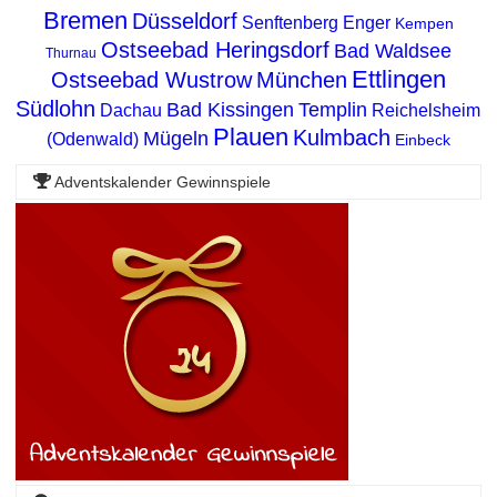
Bremen
Düsseldorf
Senftenberg
Enger
Kempen
Ostseebad Heringsdorf
Bad Waldsee
Thurnau
Ettlingen
Ostseebad Wustrow
München
Südlohn
Bad Kissingen
Templin
Dachau
Reichelsheim
Plauen
Kulmbach
Mügeln
(Odenwald)
Einbeck
Adventskalender Gewinnspiele