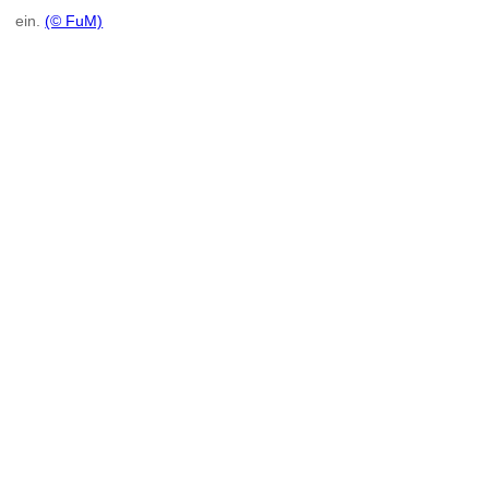
ein.
(© FuM)