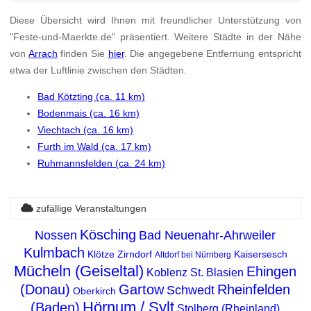
Diese Übersicht wird Ihnen mit freundlicher Unterstützung von
"Feste-und-Maerkte.de" präsentiert. Weitere Städte in der Nähe
von
Arrach
finden Sie
hier
. Die angegebene Entfernung entspricht
etwa der Luftlinie zwischen den Städten.
Bad Kötzting (ca. 11 km)
Bodenmais (ca. 16 km)
Viechtach (ca. 16 km)
Furth im Wald (ca. 17 km)
Ruhmannsfelden (ca. 24 km)
zufällige Veranstaltungen
Kösching
Nossen
Bad Neuenahr-Ahrweiler
Kulmbach
Klötze
Zirndorf
Kaisersesch
Altdorf bei Nürnberg
Mücheln (Geiseltal)
Ehingen
Koblenz
St. Blasien
(Donau)
Gartow
Rheinfelden
Schwedt
Oberkirch
Hörnum / Sylt
(Baden)
Stolberg (Rheinland)