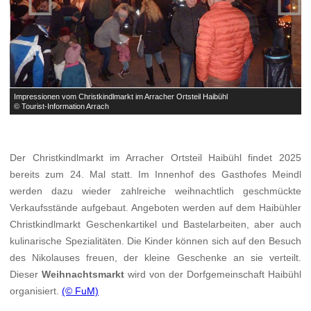
Impressionen vom Christkindlmarkt im Arracher Ortsteil Haibühl
I
© Tourist-Information Arrach
©
Der Christkindlmarkt im Arracher Ortsteil Haibühl findet 2025
bereits zum 24. Mal statt. Im Innenhof des Gasthofes Meindl
werden dazu wieder zahlreiche weihnachtlich geschmückte
Verkaufsstände aufgebaut. Angeboten werden auf dem Haibühler
Christkindlmarkt Geschenkartikel und Bastelarbeiten, aber auch
kulinarische Spezialitäten. Die Kinder können sich auf den Besuch
des Nikolauses freuen, der kleine Geschenke an sie verteilt.
Dieser
Weihnachtsmarkt
wird von der Dorfgemeinschaft Haibühl
organisiert.
(© FuM)