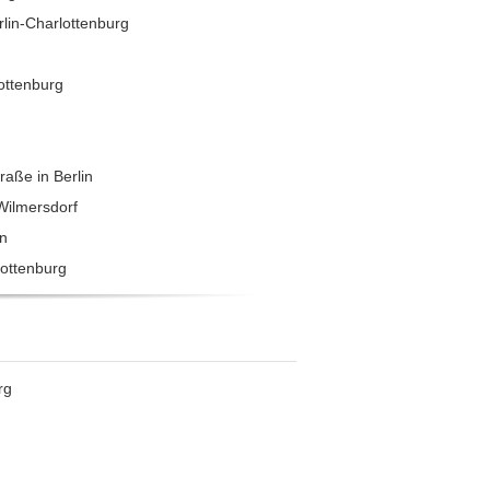
lin-Charlottenburg
ottenburg
aße in Berlin
Wilmersdorf
in
ottenburg
rg