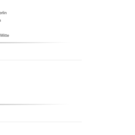
rlin
n
Mitte