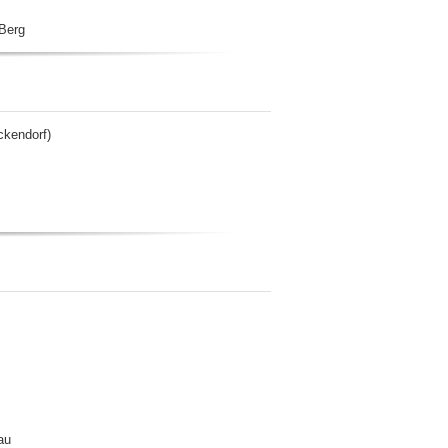
 Berg
ckendorf)
au