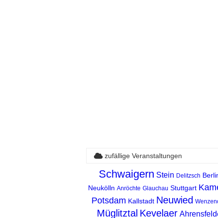
zufällige Veranstaltungen
Schwaigern
Stein
Berli
Delitzsch
Kam
Neukölln
Stuttgart
Anröchte
Glauchau
Neuwied
Potsdam
Kallstadt
Wenzend
Müglitztal
Kevelaer
Ahrensfeld