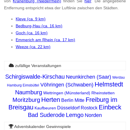
von
Kranenburg (Niederrhein)
finden Sie
hier
. Die angegebene
Entfernung entspricht etwa der Luftlinie zwischen den Städten.
Kleve (ca. 9 km)
Bedburg-Hau (ca. 16 km)
Goch (ca. 16 km)
Emmerich am Rhein (ca. 17 km)
Weeze (ca. 22 km)
zufällige Veranstaltungen
Schirgiswalde-Kirschau
Neunkirchen (Saar)
Werdau
Helmstedt
Vöhringen (Schwaben)
Hamburg Eimsbüttel
Naumburg
Wettringen (Münsterland)
Rheinstetten
Herten
Freiburg im
Moritzburg
Berlin Mitte
Breisgau
Einbeck
Düsseldorf
Rostock
Kaufbeuren
Bad Suderode
Lemgo
Norden
Adventskalender Gewinnspiele