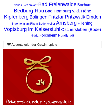
Bad Freienwalde
Bochum
Neuss
Biedenkopf
Bedburg-Hau
Bad Homburg v. d. Höhe
Kipfenberg
Fritzlar
Pritzwalk
Balingen
Emden
Arnsberg
Pliening
Ingelheim am Rhein
Badenweiler
Vogtsburg im Kaiserstuhl
Oschersleben (Bode)
Forchheim
Nandlstadt
Nidda
Adventskalender Gewinnspiele