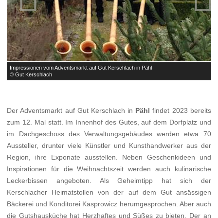
Impressionen vom Adventsmarkt auf Gut Kerschlach in Pähl
I
© Gut Kerschlach
©
Der Adventsmarkt auf Gut Kerschlach in
Pähl
findet 2023 bereits
zum 12. Mal statt. Im Innenhof des Gutes, auf dem Dorfplatz und
im Dachgeschoss des Verwaltungsgebäudes werden etwa 70
Aussteller, drunter viele Künstler und Kunsthandwerker aus der
Region, ihre Exponate ausstellen. Neben Geschenkideen und
Inspirationen für die Weihnachtszeit werden auch kulinarische
Leckerbissen angeboten. Als Geheimtipp hat sich der
Kerschlacher Heimatstollen von der auf dem Gut ansässigen
Bäckerei und Konditorei Kasprowicz herumgesprochen. Aber auch
die Gutshausküche hat Herzhaftes und Süßes zu bieten. Der an