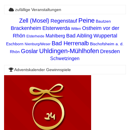
zufällige Veranstaltungen
Peine
Zell (Mosel)
Regenstauf
Bautzen
Brackenheim
Elsterwerda
Ostheim vor der
Witten
Rhön
Bad Aibling
Wuppertal
Mahlberg
Elsterheide
Bad Herrenalb
Eschborn
Bischofsheim a. d.
Nienburg/Weser
Uhldingen-Mühlhofen
Goslar
Dresden
Rhön
Schwetzingen
Adventskalender Gewinnspiele