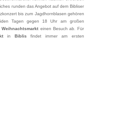
zliches runden das Angebot auf dem Bibliser
tzkonzert bis zum Jagdhornblasen gehören
eiden Tagen gegen 18 Uhr am großen
m
Weihnachtsmarkt
einen Besuch ab. Für
kt
in
Biblis
findet immer am ersten