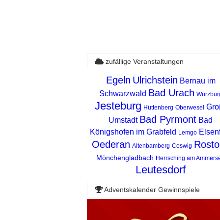
zufällige Veranstaltungen
Egeln
Ulrichstein
Bernau im
Bad Urach
Schwarzwald
Würzbur
Jesteburg
Gro
Hüttenberg
Oberwesel
Bad Pyrmont
Umstadt
Bad
Königshofen im Grabfeld
Elsen
Lemgo
Oederan
Rosto
Altenbamberg
Coswig
Mönchengladbach
Herrsching am Ammers
Leutesdorf
Adventskalender Gewinnspiele