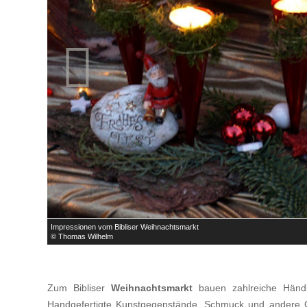

Impressionen vom Bibliser Weihnachtsmarkt
© Thomas Wilhelm
Zum Bibliser
Weihnachtsmarkt
bauen zahlreiche Händl
Handgefertigte Kunstgegenstände, Schmuck und andere G