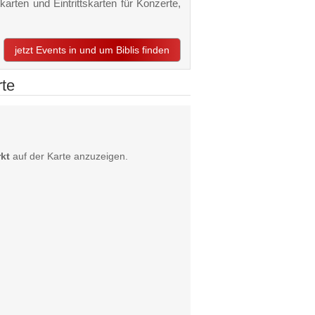
karten und Eintrittskarten für Konzerte,
jetzt Events in und um Biblis finden
rte
kt
auf der Karte anzuzeigen.