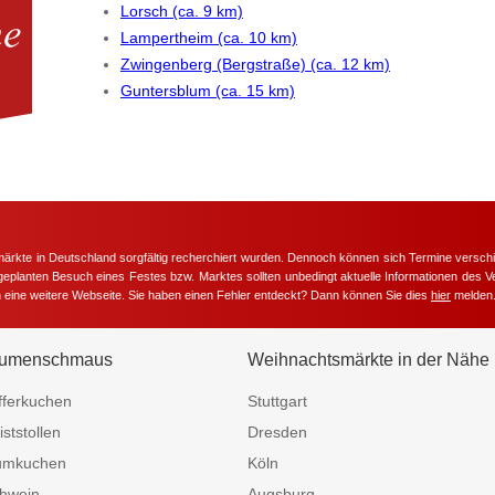
Lorsch (ca. 9 km)
Lampertheim (ca. 10 km)
Zwingenberg (Bergstraße) (ca. 12 km)
Guntersblum (ca. 15 km)
märkte in Deutschland sorgfältig recherchiert wurden. Dennoch können sich Termine versc
m geplanten Besuch eines Festes bzw. Marktes sollten unbedingt aktuelle Informationen des Ve
h eine weitere Webseite. Sie haben einen Fehler entdeckt? Dann können Sie dies
hier
melden
umenschmaus
Weihnachtsmärkte in der Nähe
fferkuchen
Stuttgart
iststollen
Dresden
umkuchen
Köln
hwein
Augsburg