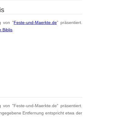
is
g von "
Feste-und-Maerkte.de
" präsentiert.
 Biblis
.
g von "Feste-und-Maerkte.de" präsentiert.
angegebene Entfernung entspricht etwa der