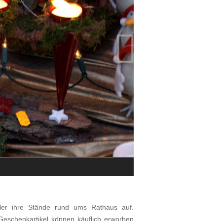

Impressionen vom Bibliser Weihna
© Thomas Wilhelm
er ihre Stände rund ums Rathaus auf.
eschenkartikel können käuflich erworben