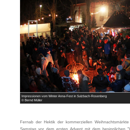

Impressionen vom Winter Anna-Fest in Sulzbach-Rosenberg
© Bernd Müller
Fernab der Hektik der kommerziellen Weihnachtsmärkte
Samstag vor dem ersten Advent mit dem besinnlichen "