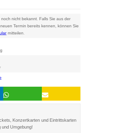
 noch nicht bekannt. Falls Sie aus der
euen Termin bereits kennen, können Sie
ular
mitteilen.
rg
r
e
kets, Konzertkarten und Eintrittskarten
rg und Umgebung!