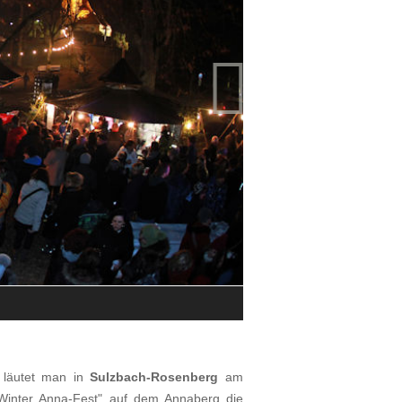

Impressionen vom Winter Anna-Fes
© Bernd Müller
 läutet man in
Sulzbach-Rosenberg
am
Winter Anna-Fest" auf dem Annaberg die