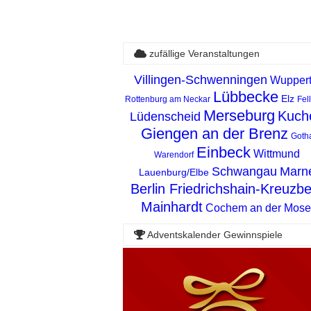
zufällige Veranstaltungen
Villingen-Schwenningen
Wuppert
Lübbecke
Elz
Rottenburg am Neckar
Fel
Merseburg
Kuch
Lüdenscheid
Giengen an der Brenz
Goth
Einbeck
Wittmund
Warendorf
Schwangau
Marn
Lauenburg/Elbe
Berlin Friedrichshain-Kreuzb
Mainhardt
Cochem an der Mose
Adventskalender Gewinnspiele