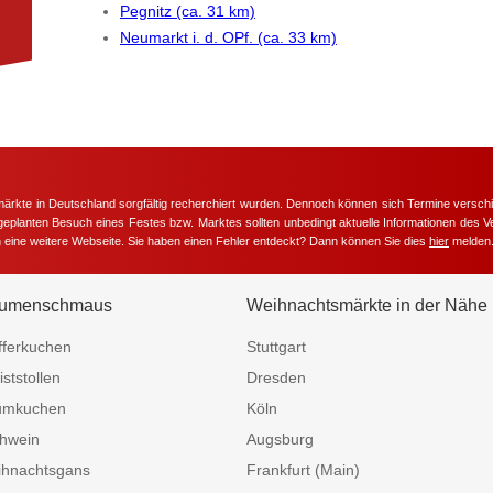
Pegnitz (ca. 31 km)
Neumarkt i. d. OPf. (ca. 33 km)
märkte in Deutschland sorgfältig recherchiert wurden. Dennoch können sich Termine versc
m geplanten Besuch eines Festes bzw. Marktes sollten unbedingt aktuelle Informationen des Ve
h eine weitere Webseite. Sie haben einen Fehler entdeckt? Dann können Sie dies
hier
melden
umenschmaus
Weihnachtsmärkte in der Nähe
fferkuchen
Stuttgart
iststollen
Dresden
umkuchen
Köln
hwein
Augsburg
hnachtsgans
Frankfurt (Main)