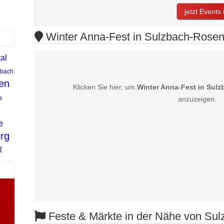
jetzt Event
Winter Anna-Fest in Sulzbach-Rosenb
al
lbach
en
Klicken Sie hier, um
Winter Anna-Fest in Sul
a
anzuzeigen.
e
erg
l
Feste & Märkte in der Nähe von Su