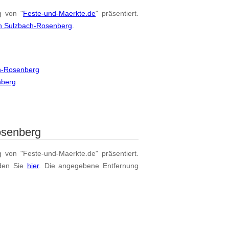
g von "
Feste-und-Maerkte.de
" präsentiert.
on Sulzbach-Rosenberg
.
ch-Rosenberg
nberg
osenberg
g von "Feste-und-Maerkte.de" präsentiert.
den Sie
hier
. Die angegebene Entfernung