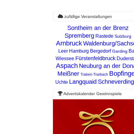
zufällige Veranstaltungen
Sontheim an der Brenz
Spremberg
Rastede
Sulzburg
Arnbruck
Waldenburg/Sachs
Leer
Hamburg Bergedorf
B
Garding
Fürstenfeldbruck
Wiessee
Duderst
Aspach
Neuburg an der Don
Bopfing
Meißner
Traben-Trarbach
Langquaid
Schneverdin
Uchte
Adventskalender Gewinnspiele