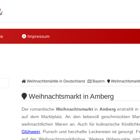
te
Impressum
Weihnachtsmärkte in Deutschland
Bayern
Weihnachtsmarkt
Weihnachtsmarkt in Amberg
Der romantische
Weihnachtsmarkt
in
Amberg
erstrahlt i
auf dem Marktplatz. An den liebevoll geschmückten Mark
weihnachtlichen Waren an. Auch für kulinarische Köstlic
Glühwein
, Punsch und herzhafte Leckereien ist gesorgt. F
auf der Weihnachtsmarktbühne. Weitere Höhepunkte sind