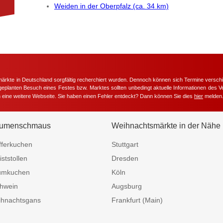
Weiden in der Oberpfalz (ca. 34 km)
märkte in Deutschland sorgfältig recherchiert wurden. Dennoch können sich Termine versc
m geplanten Besuch eines Festes bzw. Marktes sollten unbedingt aktuelle Informationen des Ve
h eine weitere Webseite. Sie haben einen Fehler entdeckt? Dann können Sie dies
hier
melden
umenschmaus
Weihnachtsmärkte in der Nähe
fferkuchen
Stuttgart
iststollen
Dresden
umkuchen
Köln
hwein
Augsburg
hnachtsgans
Frankfurt (Main)