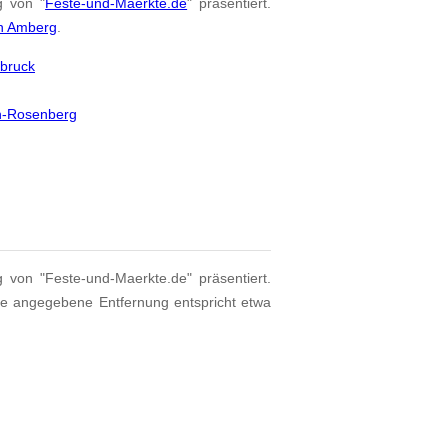
g von "
Feste-und-Maerkte.de
" präsentiert.
on Amberg
.
sbruck
ch-Rosenberg
g von "Feste-und-Maerkte.de" präsentiert.
ie angegebene Entfernung entspricht etwa