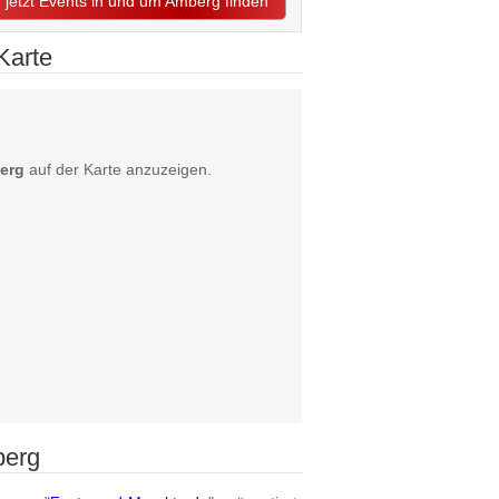
jetzt Events in und um Amberg finden
Karte
erg
auf der Karte anzuzeigen.
berg