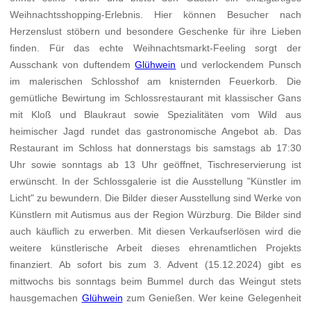
Weihnachtsshopping-Erlebnis. Hier können Besucher nach
Herzenslust stöbern und besondere Geschenke für ihre Lieben
finden. Für das echte Weihnachtsmarkt-Feeling sorgt der
Ausschank von duftendem
Glühwein
und verlockendem Punsch
im malerischen Schlosshof am knisternden Feuerkorb. Die
gemütliche Bewirtung im Schlossrestaurant mit klassischer Gans
mit Kloß und Blaukraut sowie Spezialitäten vom Wild aus
heimischer Jagd rundet das gastronomische Angebot ab. Das
Restaurant im Schloss hat donnerstags bis samstags ab 17:30
Uhr sowie sonntags ab 13 Uhr geöffnet, Tischreservierung ist
erwünscht. In der Schlossgalerie ist die Ausstellung "Künstler im
Licht" zu bewundern. Die Bilder dieser Ausstellung sind Werke von
Künstlern mit Autismus aus der Region Würzburg. Die Bilder sind
auch käuflich zu erwerben. Mit diesen Verkaufserlösen wird die
weitere künstlerische Arbeit dieses ehrenamtlichen Projekts
finanziert. Ab sofort bis zum 3. Advent (15.12.2024) gibt es
mittwochs bis sonntags beim Bummel durch das Weingut stets
hausgemachen
Glühwein
zum Genießen. Wer keine Gelegenheit