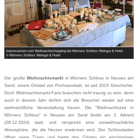


Impressionen vom Weihnachtsshopping bei Wörners Schloss Weingut & Hotel
I
© Wörners Schloss Weingut & Hotel
©
Der große
Weihnachtsmarkt
in Wörners Schloss in Neuses am
Sand, einem Ortsteil von Prichsenstadt, ist seit 2019 Geschichte.
Doch Weihnachtsmarkt-Fans brauchen nicht traurig zu sein, denn
auch in diesem Jahr dürfen sich die Besucher wieder auf eine
weihnachtliche Veranstaltung freuen. Die "Weihnachtszeit in
Wörners Schloss" in Neuses am Sand findet am 2. Advent
(08.12.2024) statt, und verspricht eine vorweihnachtliche
Atmosphäre, die die Herzen erwärmen wird. Der Schlossladen
öffnet seine Türen und bietet den Gästen ein einzigartiges