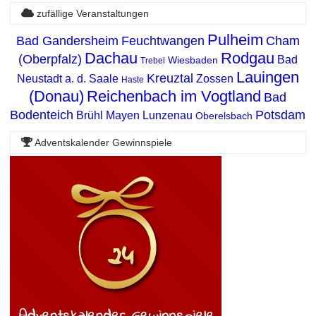
zufällige Veranstaltungen
Pulheim
Bad Gandersheim
Feuchtwangen
Cham
Dachau
Rodgau
(Oberpfalz)
Bad
Wiesbaden
Trebel
Lauingen
Kreuztal
Neustadt a. d. Saale
Zossen
Haste
(Donau)
Reichenbach im Vogtland
Bad
Bodenteich
Potsdam
Brühl
Mayen
Lunzenau
Oberelsbach
Adventskalender Gewinnspiele