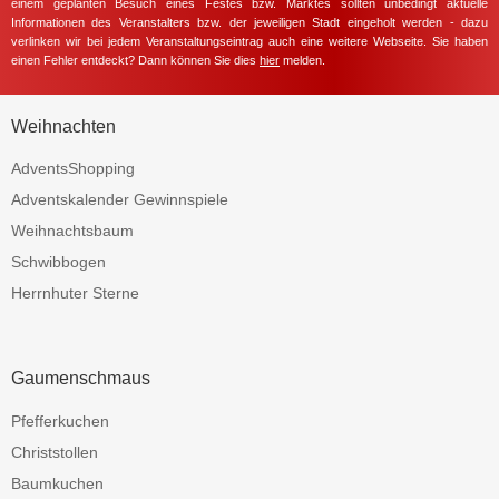
einem geplanten Besuch eines Festes bzw. Marktes sollten unbedingt aktuelle
Informationen des Veranstalters bzw. der jeweiligen Stadt eingeholt werden - dazu
verlinken wir bei jedem Veranstaltungseintrag auch eine weitere Webseite. Sie haben
einen Fehler entdeckt? Dann können Sie dies
hier
melden.
Weihnachten
AdventsShopping
Adventskalender Gewinnspiele
Weihnachtsbaum
Schwibbogen
Herrnhuter Sterne
Gaumenschmaus
Pfefferkuchen
Christstollen
Baumkuchen