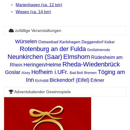
Marienhagen (ca. 12 km)
Wissen (ca. 14 km)
zufällige Veranstaltungen
Würselen
Ostseebad Karlshagen
Deggendorf
Kalkar
Rotenburg an der Fulda
Großalmerode
Neunkirchen (Saar)
Elmshorn
Rüdesheim am
Rheda-Wiedenbrück
Heringen/Helme
Rhein
Hofheim i.UFr.
Töging am
Goslar
Alzey
Bad Boll
Bremen
Inn
Bickendorf (Eifel)
Erkner
Eichstätt
Adventskalender Gewinnspiele