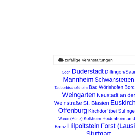
zufällige Veranstaltungen
Duderstadt
Dillingen/Saa
Goch
Mannheim
Schwanstetten
Bad Wörishofen
Borc
Tauberbischofsheim
Weingarten
Neustadt an de
Euskirc
Weinstraße
St. Blasien
Offenburg
Kirchdorf (bei Sulinge
Kelkheim
Heidenheim an d
Waren (Müritz)
Hilpoltstein
Forst (Lausi
Brenz
Stuttgart