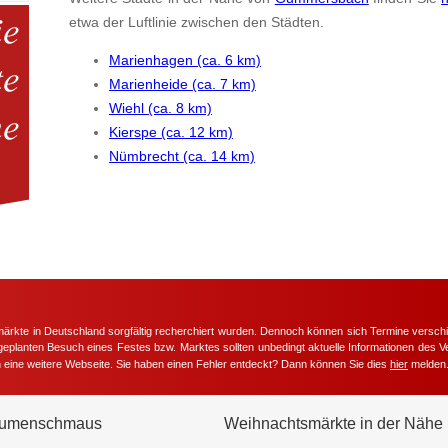
etwa der Luftlinie zwischen den Städten.
Marienhagen (ca. 6 km)
Marienheide (ca. 7 km)
Wiehl (ca. 8 km)
Kierspe (ca. 12 km)
Nümbrecht (ca. 14 km)
märkte in Deutschland sorgfältig recherchiert wurden. Dennoch können sich Termine versc
m geplanten Besuch eines Festes bzw. Marktes sollten unbedingt aktuelle Informationen des Ve
h eine weitere Webseite. Sie haben einen Fehler entdeckt? Dann können Sie dies
hier
melden
umenschmaus
Weihnachtsmärkte in der Nähe