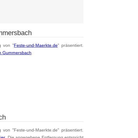
ummersbach
g von "
Feste-und-Maerkte.de
" präsentiert.
von Gummersbach
.
ch
g von "Feste-und-Maerkte.de" präsentiert.
ier
. Die angegebene Entfernung entspricht