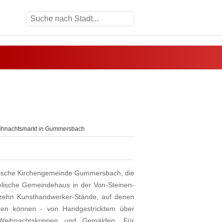
hnachtsmarkt in Gummersbach
ngelische Kirchengemeinde Gummersbach, die
ische Gemeindehaus in der Von-Steinen-
nfzehn Kunsthandwerker-Stände, auf denen
rben können - von Handgestricktem über
 Weihnachtskrippen und Gemälden. Für