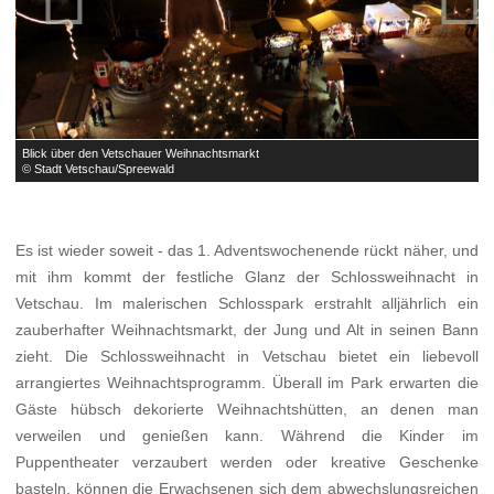
Blick über den Vetschauer Weihnachtsmarkt
B
© Stadt Vetschau/Spreewald
©
Es ist wieder soweit - das 1. Adventswochenende rückt näher, und
mit ihm kommt der festliche Glanz der Schlossweihnacht in
Vetschau. Im malerischen Schlosspark erstrahlt alljährlich ein
zauberhafter Weihnachtsmarkt, der Jung und Alt in seinen Bann
zieht. Die Schlossweihnacht in Vetschau bietet ein liebevoll
arrangiertes Weihnachtsprogramm. Überall im Park erwarten die
Gäste hübsch dekorierte Weihnachtshütten, an denen man
verweilen und genießen kann. Während die Kinder im
Puppentheater verzaubert werden oder kreative Geschenke
basteln, können die Erwachsenen sich dem abwechslungsreichen