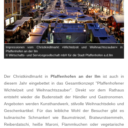


in
Impressionen vom Christkindlmarkt »Wichtelzeit und Weihnachtszauber« in
I
Pfaffenhofen an der Ilm
P
© Wirtschafts- und Servicegesellschaft mbH für die Stadt Pfaffenhofen a.d.Ilm
©
Der Christkindlmarkt in
Pfaffenhofen an der Ilm
ist auch in
diesem Jahr eingebettet in das Gesamtkonzept "Pfaffenhofener
Wichtelzeit und Weihnachtszauber". Direkt vor dem Rathaus
entsteht wieder die Budenstadt der Händler und Gastronomen.
Angeboten werden Kunsthandwerk, stilvolle Weihnachtsdeko und
Geschenkartikel. Für das leibliche Wohl der Besucher gibt es
kulinarische Schmankerl wie Baumstriezel, Bratwurstsemmeln,
Reiberdatschi, heiße Maroni, Flammkuchen oder vegetarische