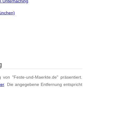
n Unterhaching
.
München)
g
g von "Feste-und-Maerkte.de" präsentiert.
ier
. Die angegebene Entfernung entspricht