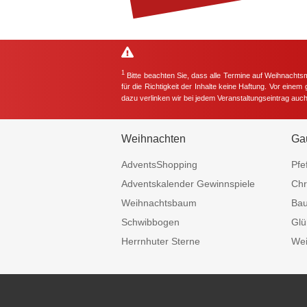
1
Bitte beachten Sie, dass alle Termine auf Weihnachts
für die Richtigkeit der Inhalte keine Haftung. Vor eine
dazu verlinken wir bei jedem Veranstaltungseintrag auc
Weihnachten
Ga
AdventsShopping
Pfe
Adventskalender Gewinnspiele
Chr
Weihnachtsbaum
Ba
Schwibbogen
Glü
Herrnhuter Sterne
Wei