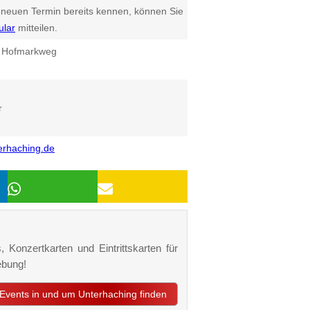
euen Termin bereits kennen, können Sie
ular
mitteilen.
d Hofmarkweg
r
rhaching.de
, Konzertkarten und Eintrittskarten für
ebung!
t Events in und um Unterhaching finden