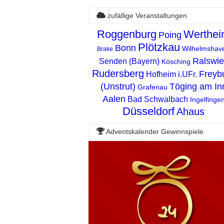
zufällige Veranstaltungen
Roggenburg
Werthe
Poing
Plötzkau
Bonn
Wilhelmshav
Brake
Ralswie
Senden (Bayern)
Kösching
Rudersberg
Freyb
Hofheim i.UFr.
(Unstrut)
Töging am In
Grafenau
Aalen
Bad Schwalbach
Ingelfinge
Düsseldorf
Ahaus
Adventskalender Gewinnspiele