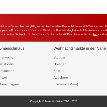
märkte in Deutschland sorgfältig recherchiert wurden. Dennoch können sich Termine versc
m geplanten Besuch eines Festes bzw. Marktes sollten unbedingt aktuelle Informationen des Ve
h eine weitere Webseite. Sie haben einen Fehler entdeckt? Dann können Sie dies
hier
melden
umenschmaus
Weihnachtsmärkte in der Nähe
fferkuchen
Stuttgart
iststollen
Dresden
umkuchen
Köln
hwein
Augsburg
hnachtsgans
Frankfurt (Main)
Copyright © Feste & Märkte 2008 - 2026