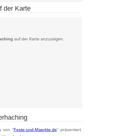
 der Karte
aching
auf der Karte anzuzeigen.
erhaching
g von "
Feste-und-Maerkte.de
" präsentiert.