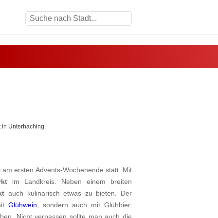
 in Unterhaching
l am ersten Advents-Wochenende statt. Mit
kt
im Landkreis. Neben einem breiten
kt
auch kulinarisch etwas zu bieten. Der
mit
Glühwein
, sondern auch mit Glühbier.
aben. Nicht verpassen sollte man auch die