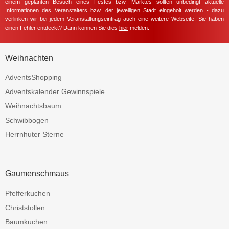
einem geplanten Besuch eines Festes bzw. Marktes sollten unbedingt aktuelle
Informationen des Veranstalters bzw. der jeweiligen Stadt eingeholt werden - dazu
verlinken wir bei jedem Veranstaltungseintrag auch eine weitere Webseite. Sie haben
einen Fehler entdeckt? Dann können Sie dies
hier
melden.
Weihnachten
AdventsShopping
Adventskalender Gewinnspiele
Weihnachtsbaum
Schwibbogen
Herrnhuter Sterne
Gaumenschmaus
Pfefferkuchen
Christstollen
Baumkuchen