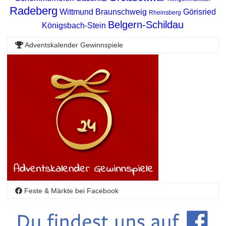
Radeberg
Wittmund
Braunschweig
Görisried
Rheinsberg
Belgern-Schildau
Königsbach-Stein
Adventskalender Gewinnspiele
Feste & Märkte bei Facebook