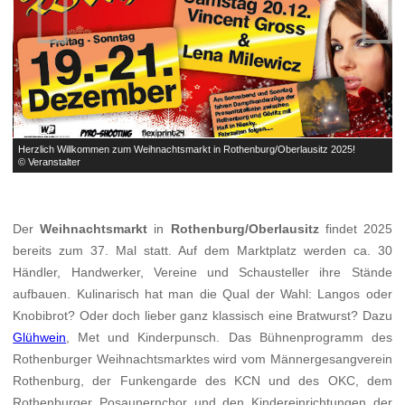


Herzlich Willkommen zum Weihnachtsmarkt in Rothenburg/Oberlausitz 2025!
H
© Veranstalter
©
Der
Weihnachtsmarkt
in
Rothenburg/Oberlausitz
findet 2025
bereits zum 37. Mal statt. Auf dem Marktplatz werden ca. 30
Händler, Handwerker, Vereine und Schausteller ihre Stände
aufbauen. Kulinarisch hat man die Qual der Wahl: Langos oder
Knobibrot? Oder doch lieber ganz klassisch eine Bratwurst? Dazu
Glühwein
, Met und Kinderpunsch. Das Bühnenprogramm des
Rothenburger Weihnachtsmarktes wird vom Männergesangverein
Rothenburg, der Funkengarde des KCN und des OKC, dem
Rothenburger Posaunernchor und den Kindereinrichtungen der