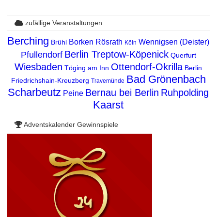
zufällige Veranstaltungen
Berching
Borken
Rösrath
Wennigsen (Deister)
Brühl
Köln
Berlin Treptow-Köpenick
Pfullendorf
Querfurt
Wiesbaden
Ottendorf-Okrilla
Töging am Inn
Berlin
Bad Grönenbach
Friedrichshain-Kreuzberg
Travemünde
Scharbeutz
Bernau bei Berlin
Ruhpolding
Peine
Kaarst
Adventskalender Gewinnspiele