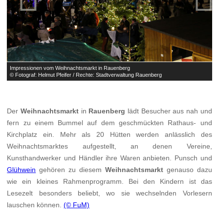
Impressionen vom Weihnachtsmarkt in Rauenberg
I
© Fotograf: Helmut Pfeifer / Rechte: Stadtverwaltung Rauenberg
©
Der
Weihnachtsmarkt
in
Rauenberg
lädt Besucher aus nah und
fern zu einem Bummel auf dem geschmückten Rathaus- und
Kirchplatz ein. Mehr als 20 Hütten werden anlässlich des
Weihnachtsmarktes aufgestellt, an denen Vereine,
Kunsthandwerker und Händler ihre Waren anbieten. Punsch und
Glühwein
gehören zu diesem
Weihnachtsmarkt
genauso dazu
wie ein kleines Rahmenprogramm. Bei den Kindern ist das
Lesezelt besonders beliebt, wo sie wechselnden Vorlesern
lauschen können.
(© FuM)