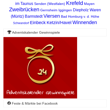
Krefeld
im Taunus
Senden (Westfalen)
Mayen
Zweibrücken
Diepholz
Waren
Gernsheim
Iggingen
Viersen
(Müritz)
Barmstedt
Bad Homburg v. d. Höhe
Winnenden
Einbeck
Ketzin/Havel
Schwandorf
Adventskalender Gewinnspiele
Feste & Märkte bei Facebook