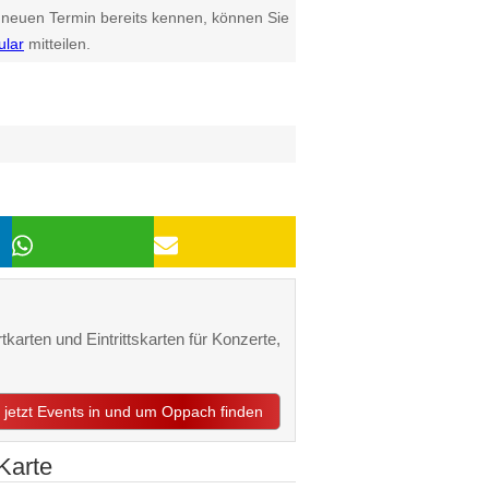
euen Termin bereits kennen, können Sie
ular
mitteilen.
karten und Eintrittskarten für Konzerte,
jetzt Events in und um Oppach finden
Karte