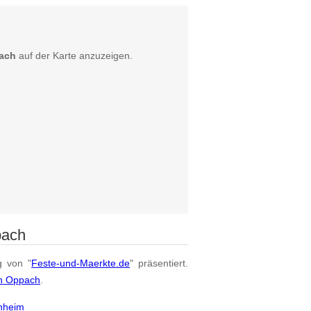
ach
auf der Karte anzuzeigen.
pach
g von "
Feste-und-Maerkte.de
" präsentiert.
on Oppach
.
nheim