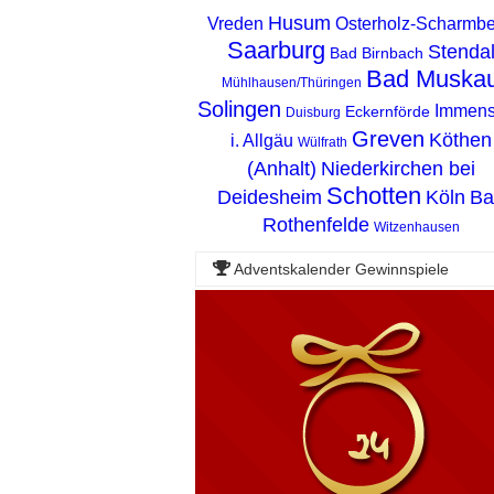
Husum
Vreden
Osterholz-Scharmb
Saarburg
Stenda
Bad Birnbach
Bad Muska
Mühlhausen/Thüringen
Solingen
Immens
Eckernförde
Duisburg
Greven
Köthen
i. Allgäu
Wülfrath
(Anhalt)
Niederkirchen bei
Schotten
Deidesheim
Köln
Ba
Rothenfelde
Witzenhausen
Adventskalender Gewinnspiele