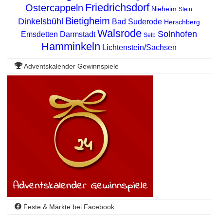
Friedrichsdorf
Ostercappeln
Nieheim
Stein
Bietigheim
Dinkelsbühl
Bad Suderode
Herschberg
Walsrode
Solnhofen
Emsdetten
Darmstadt
Selb
Hamminkeln
Lichtenstein/Sachsen
Adventskalender Gewinnspiele
Feste & Märkte bei Facebook