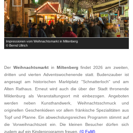
Impressionen vom Weihnachtsmarkt in Miltenberg
I
© Bernd Ullrich
©
Der
Weihnachtsmarkt
in
Miltenberg
findet 2026 am zweiten,
dritten und vierten Adventswochenende statt. Budenzauber ist
angesagt am historischen Marktplatz "Schnatterloch" und am
Alten Rathaus. Erneut wird auch die über der Stadt thronende
Mildenburg als Veranstaltungsort mit einbezogen. Angeboten
werden neben Kunsthandwerk, Weihnachtsschmuck und
originellen Geschenkideen vor allem fränkische Spezialitäten aus
Topf und Pfanne. Ein abwechslungsreiches Programm stimmt auf
die Vorweihnachtszeit ein. Die kleinen Besucher dürfen sich
zudem auf ein Kinderprogramm freuen.
(© FuM)