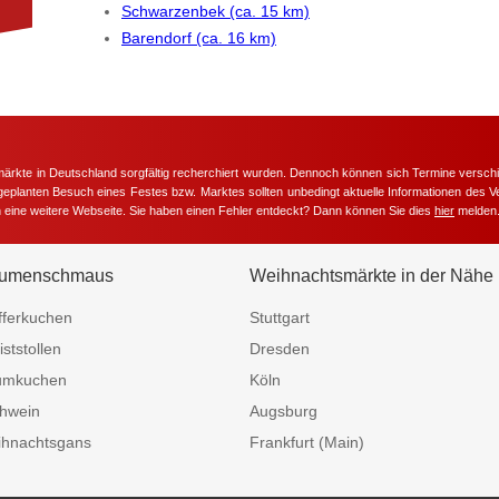
Schwarzenbek (ca. 15 km)
Barendorf (ca. 16 km)
märkte in Deutschland sorgfältig recherchiert wurden. Dennoch können sich Termine versc
m geplanten Besuch eines Festes bzw. Marktes sollten unbedingt aktuelle Informationen des Ve
h eine weitere Webseite. Sie haben einen Fehler entdeckt? Dann können Sie dies
hier
melden
umenschmaus
Weihnachtsmärkte in der Nähe
fferkuchen
Stuttgart
iststollen
Dresden
umkuchen
Köln
hwein
Augsburg
hnachtsgans
Frankfurt (Main)