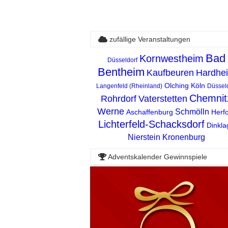
zufällige Veranstaltungen
Bad
Kornwestheim
Düsseldorf
Bentheim
Kaufbeuren
Hardhe
Olching
Köln
Langenfeld (Rheinland)
Düsseld
Chemnit
Rohrdorf
Vaterstetten
Werne
Schmölln
Aschaffenburg
Herf
Lichterfeld-Schacksdorf
Dinkla
Nierstein
Kronenburg
Adventskalender Gewinnspiele