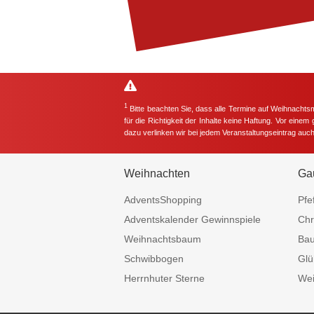
1
Bitte beachten Sie, dass alle Termine auf Weihnachts
für die Richtigkeit der Inhalte keine Haftung. Vor eine
dazu verlinken wir bei jedem Veranstaltungseintrag auc
Weihnachten
Ga
AdventsShopping
Pfe
Adventskalender Gewinnspiele
Chr
Weihnachtsbaum
Ba
Schwibbogen
Glü
Herrnhuter Sterne
Wei