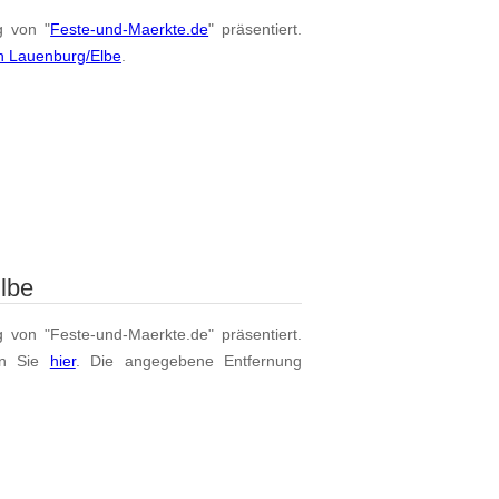
g von "
Feste-und-Maerkte.de
" präsentiert.
n Lauenburg/Elbe
.
lbe
g von "Feste-und-Maerkte.de" präsentiert.
en Sie
hier
. Die angegebene Entfernung