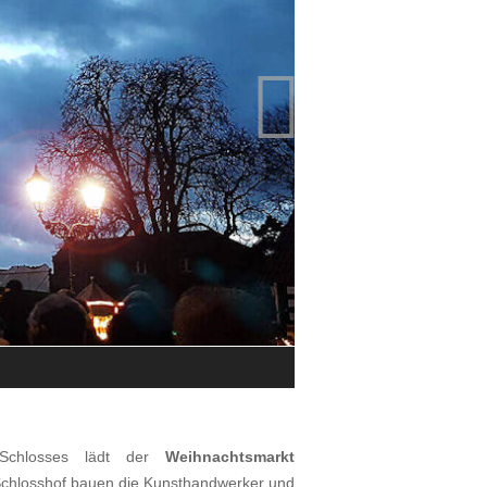

Impressionen vom Weihnachtsmarkt
© Holger Meyer
 Schlosses lädt der
Weihnachtsmarkt
Schlosshof bauen die Kunsthandwerker und