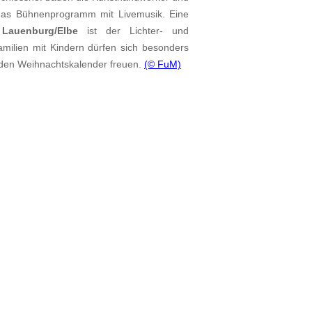
t das Bühnenprogramm mit Livemusik. Eine
n
Lauenburg/Elbe
ist der Lichter- und
milien mit Kindern dürfen sich besonders
 den Weihnachtskalender freuen.
(© FuM)