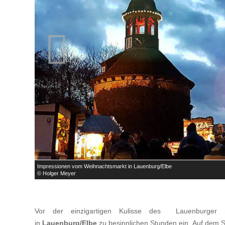

Impressionen vom Weihnachtsmarkt in Lauenburg/Elbe
© Holger Meyer
Vor der einzigartigen Kulisse des Lauenburger
in
Lauenburg/Elbe
zu besinnlichen Stunden ein. Auf dem 