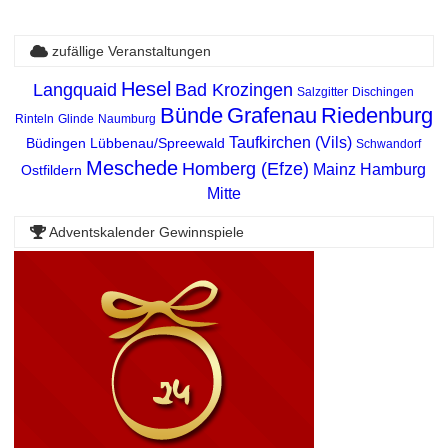
zufällige Veranstaltungen
Hesel
Langquaid
Bad Krozingen
Salzgitter
Dischingen
Bünde
Grafenau
Riedenburg
Rinteln
Glinde
Naumburg
Taufkirchen (Vils)
Büdingen
Lübbenau/Spreewald
Schwandorf
Meschede
Homberg (Efze)
Mainz
Hamburg
Ostfildern
Mitte
Adventskalender Gewinnspiele