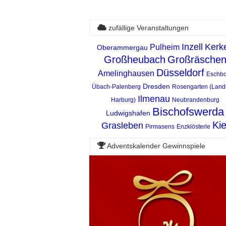
zufällige Veranstaltungen
Inzell
Kerk
Pulheim
Oberammergau
Großheubach
Großräsche
Düsseldorf
Amelinghausen
Eschbo
Dresden
Übach-Palenberg
Rosengarten (Land
Ilmenau
Harburg)
Neubrandenburg
Bischofswerda
Ludwigshafen
Kie
Grasleben
Pirmasens
Enzklösterle
Adventskalender Gewinnspiele