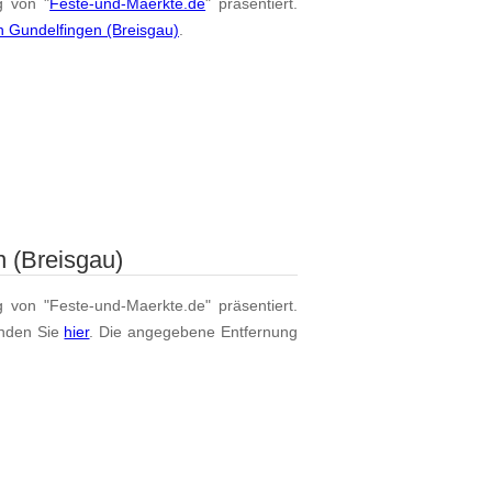
g von "
Feste-und-Maerkte.de
" präsentiert.
n Gundelfingen (Breisgau)
.
 (Breisgau)
g von "Feste-und-Maerkte.de" präsentiert.
nden Sie
hier
. Die angegebene Entfernung