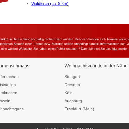
Waldkirch (ca. 9 km)
märkte in Deutschland sorgfältig recherchiert wurden. Dennoch können sich Termine versc
m geplanten Besuch eines Festes bzw. Marktes sollten unbedingt aktuelle Informationen des Ve
h eine weitere Webseite. Sie haben einen Fehler entdeckt? Dann können Sie dies
hier
melden
umenschmaus
Weihnachtsmärkte in der Nähe
fferkuchen
Stuttgart
iststollen
Dresden
umkuchen
Köln
hwein
Augsburg
hnachtsgans
Frankfurt (Main)