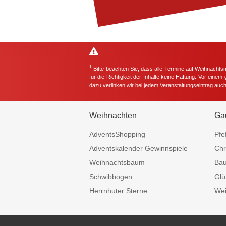
1
Bitte beachten Sie, dass alle Termine auf Weihnachts
für die Richtigkeit der Inhalte keine Haftung. Vor eine
dazu verlinken wir bei jedem Veranstaltungseintrag auc
Weihnachten
Ga
AdventsShopping
Pfe
Adventskalender Gewinnspiele
Chr
Weihnachtsbaum
Ba
Schwibbogen
Glü
Herrnhuter Sterne
Wei