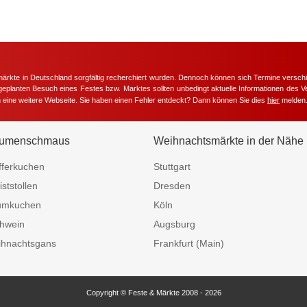
märkte in Deutschland sorgfältig recherchiert wurden. Dennoch können sich Termine versc
m geplanten Besuch eines Festes bzw. Marktes sollten unbedingt aktuelle Informationen des Ve
h eine weitere Webseite. Sie haben einen Fehler entdeckt? Dann können Sie dies
hier
melden
umenschmaus
Weihnachtsmärkte in der Nähe
fferkuchen
Stuttgart
iststollen
Dresden
umkuchen
Köln
hwein
Augsburg
hnachtsgans
Frankfurt (Main)
Copyright © Feste & Märkte 2008 - 2026