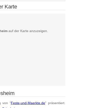
r Karte
sheim
auf der Karte anzuzeigen.
esheim
g von "
Feste-und-Maerkte.de
" präsentiert.