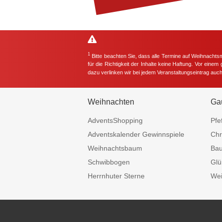
1
Bitte beachten Sie, dass alle Termine auf Weihnachts
für die Richtigkeit der Inhalte keine Haftung. Vor eine
dazu verlinken wir bei jedem Veranstaltungseintrag auc
Weihnachten
Ga
AdventsShopping
Pfe
Adventskalender Gewinnspiele
Chr
Weihnachtsbaum
Ba
Schwibbogen
Glü
Herrnhuter Sterne
Wei