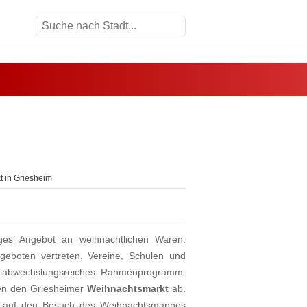
 in Griesheim
tiges Angebot an weihnachtlichen Waren.
angeboten vertreten. Vereine, Schulen und
in abwechslungsreiches Rahmenprogramm.
den den Griesheimer
Weihnachtsmarkt
ab.
er auf den Besuch des Weihnachtsmannes