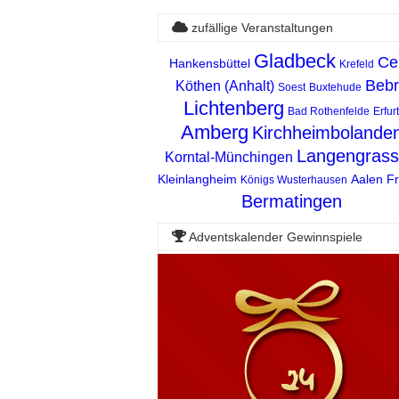
zufällige Veranstaltungen
Gladbeck
Ce
Hankensbüttel
Krefeld
Bebr
Köthen (Anhalt)
Soest
Buxtehude
Lichtenberg
Bad Rothenfelde
Erfurt
Amberg
Kirchheimbolande
Langengras
Korntal-Münchingen
Kleinlangheim
Aalen
F
Königs Wusterhausen
Bermatingen
Adventskalender Gewinnspiele