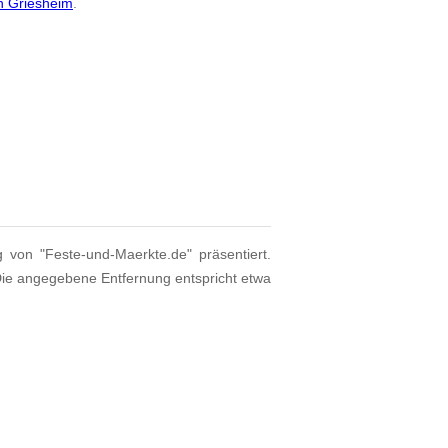
n Griesheim
.
g von "Feste-und-Maerkte.de" präsentiert.
Die angegebene Entfernung entspricht etwa