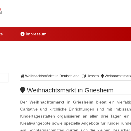
te
Impressum
Weihnachtsmärkte in Deutschland
Hessen
Weihnachtsmarkt
Weihnachtsmarkt in Griesheim
Der
Weihnachtsmarkt
in
Griesheim
bietet ein vielfäl
Caritative und kirchliche Einrichtungen sind mit Imbiss
Kindertagesstätten organisieren an allen drei Tagen e
Kreativangebote sowie spezielle Angebote für Kinder run
Am Sonntagnachmittag dürfen sich die kleinen Besuch