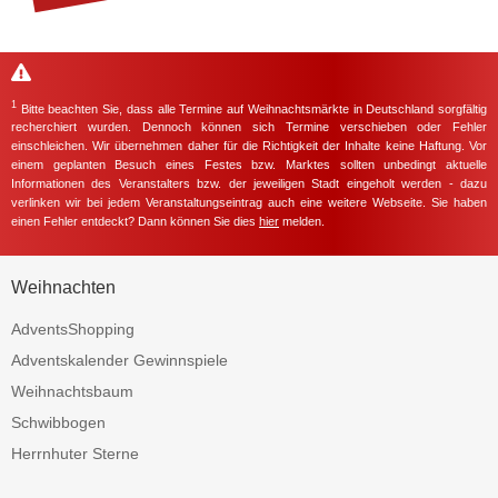
1
Bitte beachten Sie, dass alle Termine auf Weihnachtsmärkte in Deutschland sorgfältig
recherchiert wurden. Dennoch können sich Termine verschieben oder Fehler
einschleichen. Wir übernehmen daher für die Richtigkeit der Inhalte keine Haftung. Vor
einem geplanten Besuch eines Festes bzw. Marktes sollten unbedingt aktuelle
Informationen des Veranstalters bzw. der jeweiligen Stadt eingeholt werden - dazu
verlinken wir bei jedem Veranstaltungseintrag auch eine weitere Webseite. Sie haben
einen Fehler entdeckt? Dann können Sie dies
hier
melden.
Weihnachten
AdventsShopping
Adventskalender Gewinnspiele
Weihnachtsbaum
Schwibbogen
Herrnhuter Sterne