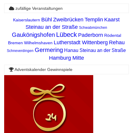
zufällige Veranstaltungen
Bühl
Zweibrücken
Templin
Kaarst
Kaiserslautern
Steinau an der Straße
Schwabmünchen
Lübeck
Gaukönigshofen
Paderborn
Rödental
Lutherstadt Wittenberg
Rehau
Bremen
Wilhelmshaven
Germering
Hanau
Steinau an der Straße
Schneverdingen
Hamburg Mitte
Adventskalender Gewinnspiele