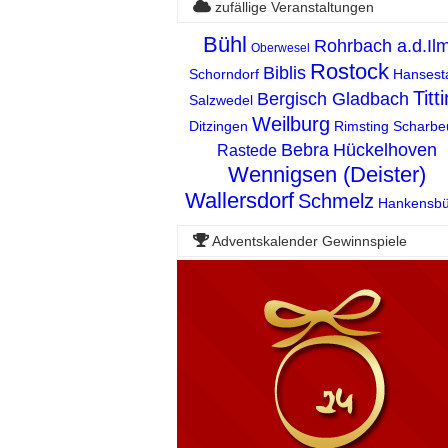
zufällige Veranstaltungen
Bühl
Rohrbach a.d.Il
Oberwesel
Rostock
Biblis
Schorndorf
Hansest
Titt
Bergisch Gladbach
Salzwedel
Weilburg
Ditzingen
Rimsting
Scharbe
Bebra
Hückelhoven
Rastede
Wennigsen (Deister)
Wallersdorf
Schmelz
Hankensbüt
Adventskalender Gewinnspiele