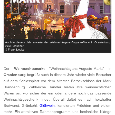


rg
Auch in diesem Jahr erwartet der Weihnachtsgans-Auguste-Markt in Oranienburg
A
viele Besucher.
v
© Frank Liebke
©
Der
Weihnachtsmarkt
"Weihnachtsgans-Auguste-Markt" in
Oranienburg
begrüßt auch in diesem Jahr wieder viele Besucher
auf dem Schlossplatz vor dem ältesten Barockschloss der Mark
Brandenburg. Zahlreiche Händler bieten ihre weihnachtlichen
Waren an, wo sicher der ein oder andere noch das passende
Weihnachtsgeschenk findet. Überall duftet es nach herzhafter
Bratwurst, Grünkohl,
Glühwein
, kandierten Früchten und vielem
mehr. Ein attraktives Rahmenprogramm und besinnliche Klänge